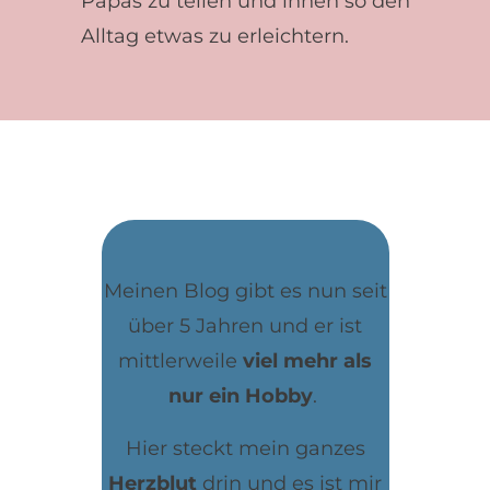
Papas zu teilen und ihnen so den
Alltag etwas zu erleichtern.
Meinen Blog gibt es nun seit
über 5 Jahren und er ist
mittlerweile
viel mehr als
nur ein Hobby
.
Hier steckt mein ganzes
Herzblut
drin und es ist mir