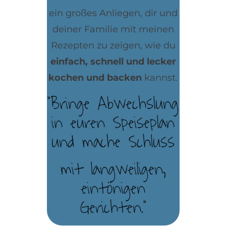
ein großes Anliegen, dir und
deiner Familie mit meinen
Rezepten zu zeigen, wie du
einfach, schnell und lecker
kochen und backen
kannst.
"Bringe Abwechslung
in euren Speiseplan
und mache Schluss
mit langweiligen,
eintönigen
Gerichten."