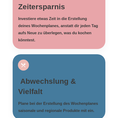
Zeitersparnis
Investiere etwas Zeit in die Erstellung
deines Wochenplanes, anstatt dir jeden Tag
aufs Neue zu überlegen, was du kochen
könntest.
Abwechslung &
Vielfalt
Plane bei der Erstellung des Wochenplanes
saisonale und regionale Produkte mit ein.