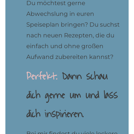
Du möchtest gerne
Abwechslung in euren
Speiseplan bringen? Du suchst
nach neuen Rezepten, die du
einfach und ohne großen
Aufwand zubereiten kannst?
Perfekt.
Dann schau
dich gerne um und lass
dich inspirieren.
Bei mir findest du viele leckere