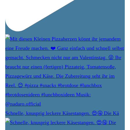
Schnelle, knusprig leckere Käsestangen. 😍🤤 Die Kä