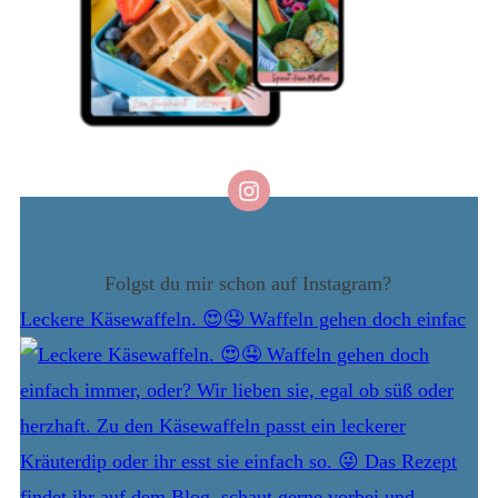
Folgst du mir schon auf Instagram?
Leckere Käsewaffeln. 😍🤤 Waffeln gehen doch einfac