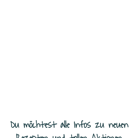
Sommerfeeling zum Essen – fruchtige Riegel Ich war in letzter Zeit
mal wieder auf der Suche nach einem neuen, selbstgemachten Snack
für unsere Ausflüge oder auch einfach für
...
Weiterlesen
Du möchtest alle Infos zu neuen