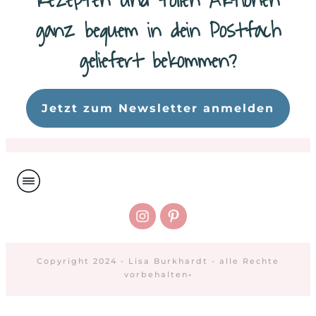
Rezepten und tollen Aktionen
ganz bequem in dein Postfach
geliefert bekommen?
Da
Jetzt zum Newsletter anmelden
Copyright 2024 - Lisa Burkhardt - alle Rechte
vorbehalten
-