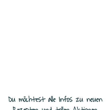
Einfacher Kaiserschmarrn – Süßer Genuss für die ganze Familie
Heute habe ich ein Rezept für dich, das nicht nur super lecker,
sondern auch kinderleicht zuzubereiten ist: Kaiserschmarrn. Diese
...
Weiterlesen
Du möchtest alle Infos zu neuen