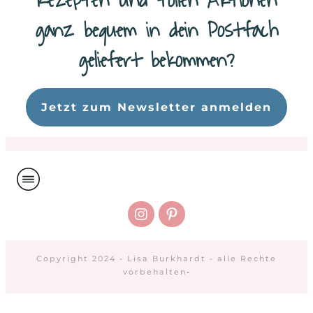
Rezepten und tollen Aktionen
ganz bequem in dein Postfach
geliefert bekommen?
Da
Jetzt zum Newsletter anmelden
Copyright 2024 - Lisa Burkhardt - alle Rechte
vorbehalten
-