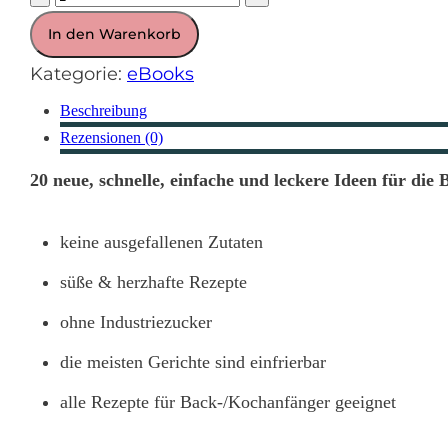
"Lieblingsrezepte
In den Warenkorb
für
Kategorie:
eBooks
die
Beschreibung
Brotdose-
Rezensionen (0)
kinderleicht
20 neue, schnelle, einfache und leckere Ideen für die 
und
lecker"
keine ausgefallenen Zutaten
Menge
süße & herzhafte Rezepte
ohne Industriezucker
die meisten Gerichte sind einfrierbar
alle Rezepte für Back-/Kochanfänger geeignet