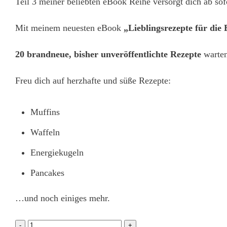
Teil 3 meiner beliebten eBook Reihe versorgt dich ab sof
Mit meinem neuesten eBook
„Lieblingsrezepte für die 
20 brandneue, bisher unveröffentlichte Rezepte
warten
Freu dich auf herzhafte und süße Rezepte:
Muffins
Waffeln
Energiekugeln
Pancakes
…und noch einiges mehr.
eBook
-
+