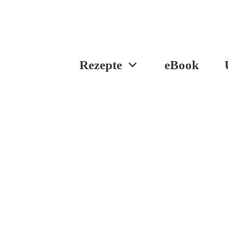
Rezepte
eBook
/
/
Home
Shop
eBook „Lieblingsrezepte für die 