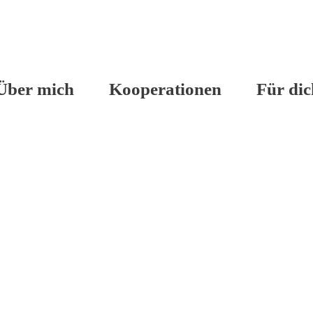
Über mich
Kooperationen
Für dic
Brotdose- kinderleicht und lecker“