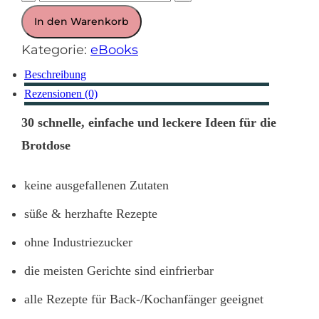
"Noch
In den Warenkorb
mehr
Kategorie:
eBooks
Lieblingsrezepte
Beschreibung
für
Rezensionen (0)
die
30 schnelle, einfache und leckere Ideen für die
Brotdose"
Brotdose
Menge
keine ausgefallenen Zutaten
süße & herzhafte Rezepte
ohne Industriezucker
die meisten Gerichte sind einfrierbar
alle Rezepte für Back-/Kochanfänger geeignet