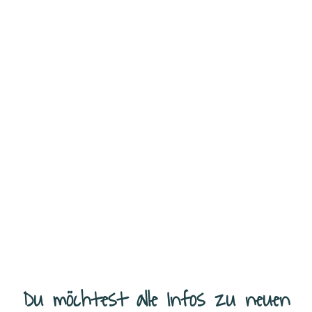
Nudelauflauf mit Nuggets und Gemüse – einfaches Ofengericht für
die ganze Familie Dieser Nudelauflauf mit Gemüse und Nuggets ist
ein unkompliziertes, alltagstaugliches Ofengericht, das sich schnell
vorbereiten lässt
...
Weiterlesen
Du möchtest alle Infos zu neuen