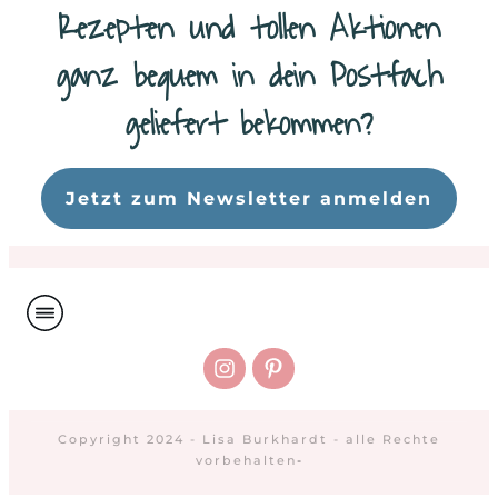
Rezepten und tollen Aktionen
ganz bequem in dein Postfach
geliefert bekommen?
Da
Jetzt zum Newsletter anmelden
Copyright 2024 - Lisa Burkhardt - alle Rechte
vorbehalten
-