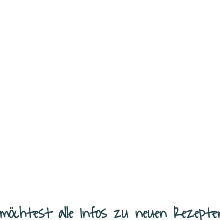
ie perfekte Idee, wenn es schnell
benem Käse
...
möchtest alle Infos zu neuen Rezepte