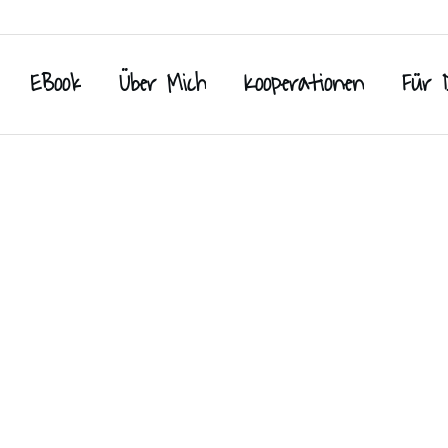
EBook
Über Mich
Kooperationen
Für 
 Snacks
,
Ideen für die Brotdose