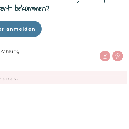
efert bekommen?
er anmelden
 Zahlung
halten
-