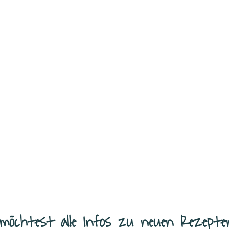
hört für mich zu den Rezepten,
en habe. Er
...
möchtest alle Infos zu neuen Rezepte