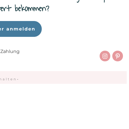
efert bekommen?
er anmelden
 Zahlung
halten
-