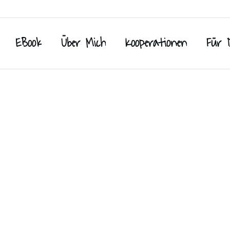
EBook
Über Mich
Kooperationen
Für 
form
eckereien
,
Kuchen
,
Süße Snacks