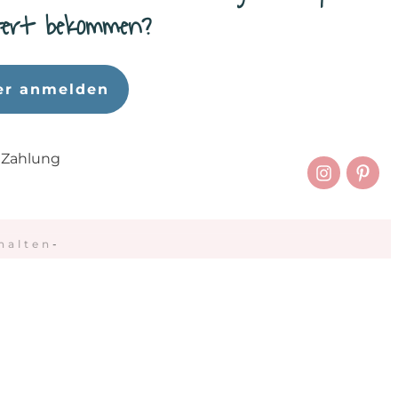
efert bekommen?
er anmelden
 Zahlung
halten
-