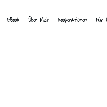
EBook
Über Mich
Kooperationen
Für 
acken
,
Plätzchen
,
Weihnachten