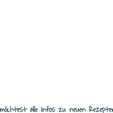
laplätzchen gehören seit Jahren zu
elingsicher sind und
...
möchtest alle Infos zu neuen Rezepte