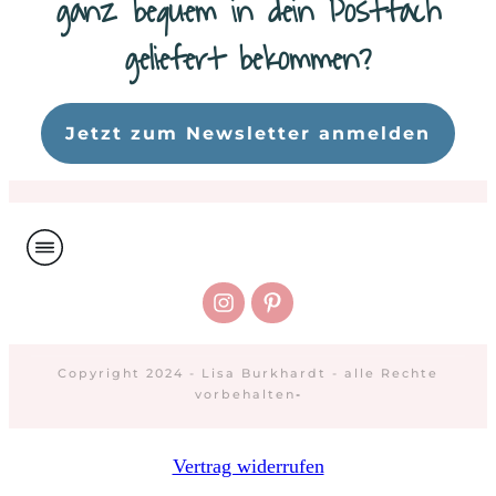
ganz bequem in dein Postfach
geliefert bekommen?
Da
Jetzt zum Newsletter anmelden
Copyright 2024 - Lisa Burkhardt - alle Rechte
vorbehalten
-
Vertrag widerrufen