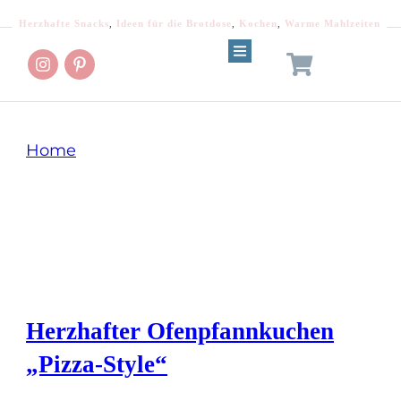
Herzhafte Snacks
,
Ideen für die Brotdose
,
Kochen
,
Warme Mahlzeiten
Home
Tag: Salami
Herzhafter Ofenpfannkuchen
„Pizza-Style“