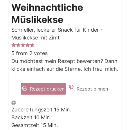
Weihnachtliche
Müslikekse
Schneller, leckerer Snack für Kinder -
Müslikekse mit Zimt
5
from
2
votes
Du möchtest mein Rezept bewerten? Dann
klicke einfach auf die Sterne. Ich freu' mich.
Rezept drucken
Rezept pinnen
Minuten
Zubereitungszeit
15
Min.
Minuten
Backzeit
10
Min.
Minuten
Gesamtzeit
15
Min.