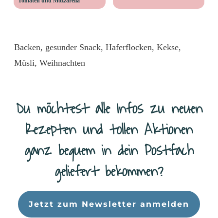
Tomaten und Mozzarella
Backen
,
gesunder Snack
,
Haferflocken
,
Kekse
,
Müsli
,
Weihnachten
Du möchtest alle Infos zu neuen
Rezepten und tollen Aktionen
ganz bequem in dein Postfach
geliefert bekommen?
Da
Jetzt zum Newsletter anmelden