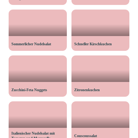
Sommerlicher Nudelsalat
Schneller Kirschkuchen
Zucchini-Feta Nuggets
Zitronenkuchen
Italienischer Nudelsalat mit
Couscoussalat