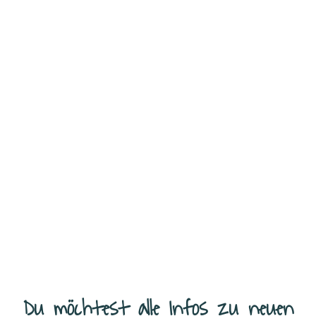
Laugenherz im Pizza-Style – schnell, einfach und super lecker Meine
Kinder lieben Laugengebäck in allen Varianten. In Herzform und als
„Laugenpizza“ ganz besonders. Es eignet sich perfekt als
...
Weiterlesen
Du möchtest alle Infos zu neuen