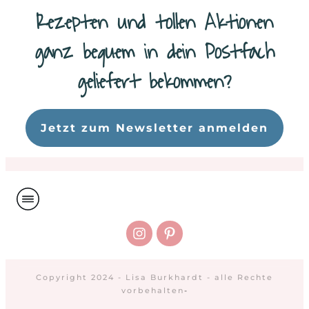
Rezepten und tollen Aktionen
ganz bequem in dein Postfach
geliefert bekommen?
Da
Jetzt zum Newsletter anmelden
Copyright 2024 - Lisa Burkhardt - alle Rechte
vorbehalten
-