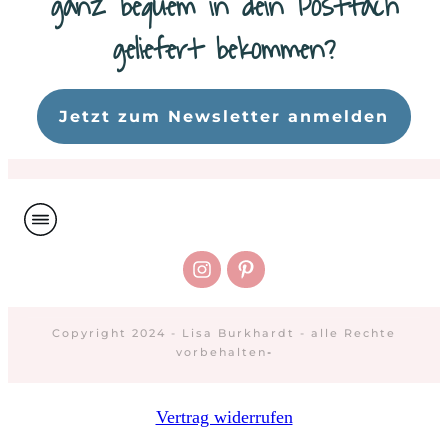
ganz bequem in dein Postfach
geliefert bekommen?
Da
Jetzt zum Newsletter anmelden
Copyright 2024 - Lisa Burkhardt - alle Rechte
vorbehalten
-
Vertrag widerrufen