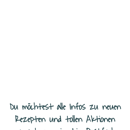
Mini-Apfelstrudel aus Blätterteig – schnell gemacht und so lecker
Ich habe eigentlich so gut wie immer eine Rolle Blätterteig im
Kühlschrank liegen. Für spontane Backideen ist das einfach
...
Weiterlesen
Du möchtest alle Infos zu neuen
Rezepten und tollen Aktionen