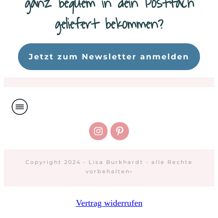
ganz bequem in dein Postfach
geliefert bekommen?
Da
Jetzt zum Newsletter anmelden
Copyright 2024 - Lisa Burkhardt - alle Rechte
vorbehalten
-
Vertrag widerrufen