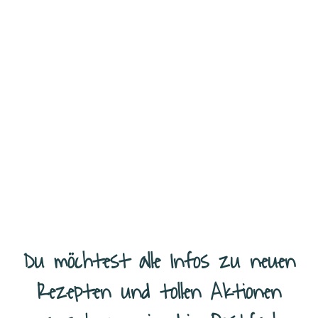
Couscous-Karotten Taler – easy Rezept Wenn ich unter der Woche
koche, dann darf es gerne schnell gehen. Mein Rezept für die
Couscous-Karotten Taler eignet sich hervorragend, wenn du
...
Weiterlesen
Du möchtest alle Infos zu neuen
Rezepten und tollen Aktionen