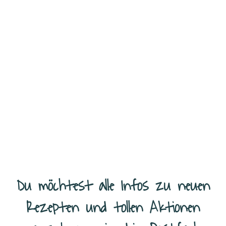
Erdbeer Cheesecake Dessert im Glas Ich kann es jedes Jahr kaum
erwarten, bis die Erdbeersaison endlich beginnt. Und dann gibt es
bei uns gefühlt täglich irgendetwas mit Erdbeeren.
...
Weiterlesen
Du möchtest alle Infos zu neuen
Rezepten und tollen Aktionen