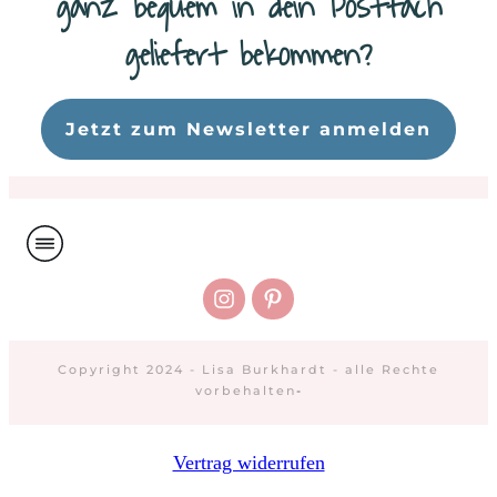
ganz bequem in dein Postfach
geliefert bekommen?
Da
Jetzt zum Newsletter anmelden
Copyright 2024 - Lisa Burkhardt - alle Rechte
vorbehalten
-
Vertrag widerrufen