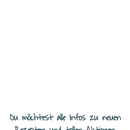
Gesunde Snackidee Schnelle Snacks für Kinder kann man nie genug
auf Vorrat haben. Die leckeren Schoko-Cashew Kugeln sind ganz fix
zubereitet und du benötigst auch nur vier Zutaten.
...
Weiterlesen
Du möchtest alle Infos zu neuen