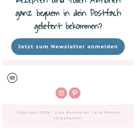
Rezepten und tollen Aktionen
ganz bequem in dein Postfach
geliefert bekommen?
Da
Jetzt zum Newsletter anmelden
Copyright 2024 - Lisa Burkhardt - alle Rechte
vorbehalten
-