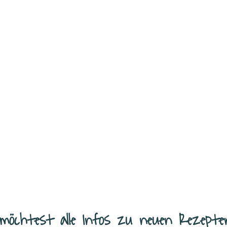
 bis die Erdbeersaison endlich
ren.
...
möchtest alle Infos zu neuen Rezepte