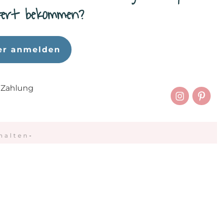
efert bekommen?
er anmelden
 Zahlung
halten
-