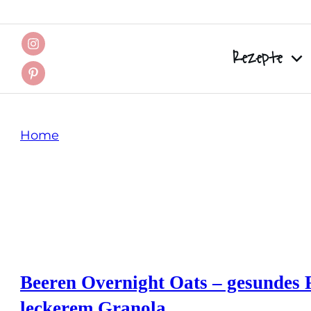
Rezepte
Home
Tag: Overnight Oats
Beeren Overnight Oats – gesundes 
leckerem Granola