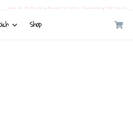
Ideen für die Brotdose
,
Rezepte für Babys / Kleinkinder
,
Süße Snacks
Dich
Shop