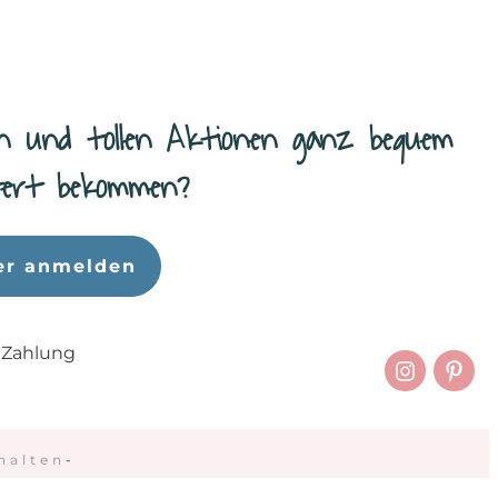
n und tollen Aktionen ganz bequem
efert bekommen?
er anmelden
 Zahlung
halten
-