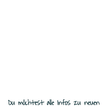
Weihnachtliches Schokoladenbrot – einfach lecker Dieses
Schokoladenbrot ist ein einfaches und schnelles Rezept für die
Adventszeit. Saftig, schokoladig und mit weihnachtlichen Zutaten
wie Zimt und Mandeln einfach richtig
...
Weiterlesen
Du möchtest alle Infos zu neuen