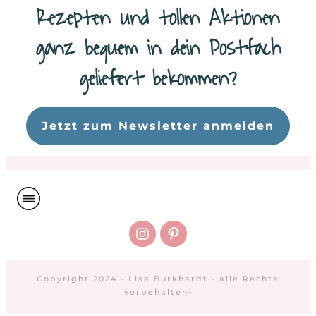
Rezepten und tollen Aktionen
ganz bequem in dein Postfach
geliefert bekommen?
Da
Jetzt zum Newsletter anmelden
Copyright 2024 - Lisa Burkhardt - alle Rechte
vorbehalten
-