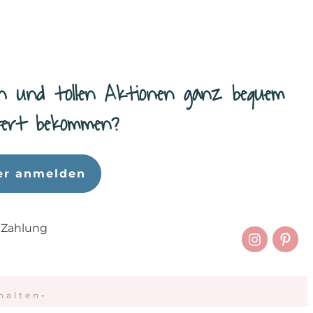
n und tollen Aktionen ganz bequem
efert bekommen?
er anmelden
 Zahlung
halten
-