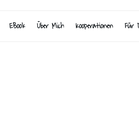
EBook
Über Mich
Kooperationen
Für 
die ganze
Aufläufe & Gratins: 
Ofengerichte für die 
Kochen