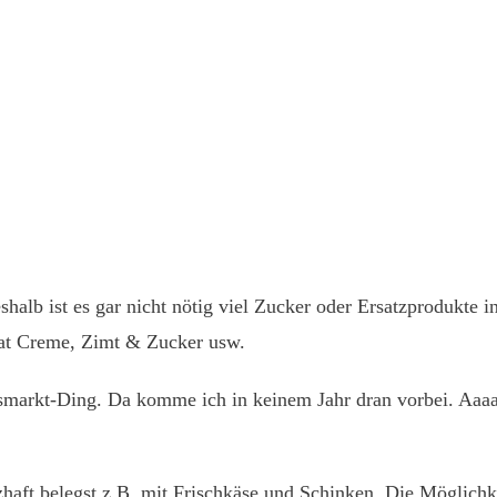
halb ist es gar nicht nötig viel Zucker oder Ersatzprodukte i
at Creme, Zimt & Zucker usw.
tsmarkt-Ding. Da komme ich in keinem Jahr dran vorbei. Aaaa
haft belegst z.B. mit Frischkäse und Schinken. Die Möglichke