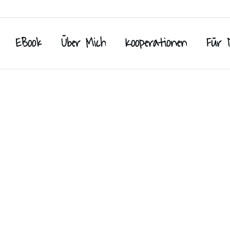
EBook
Über Mich
Kooperationen
Für 
dergeburtstag
ken
,
Desserts / süße Leckereien