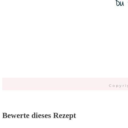
Du 
Da
Copyri
Bewerte dieses Rezept