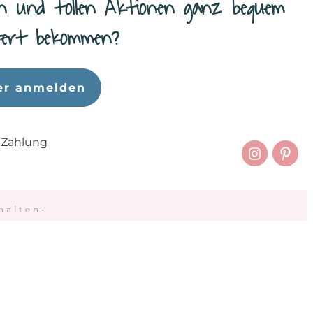
n und tollen Aktionen ganz bequem
efert bekommen?
er anmelden
 Zahlung
halten
-