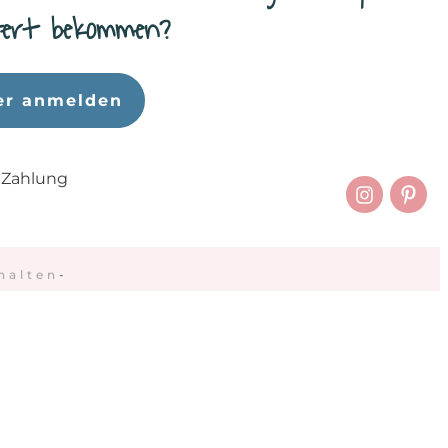
efert bekommen?
er anmelden
 Zahlung
halten
-