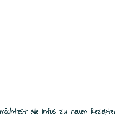
 habe. Sie sind vielseitig, schnell
*Dieser Beitrag enthält Werbung / Affiliate
nd würden am
...
haben meinen Kindern richtig gut geschmeck
Weiterlesen
möchtest alle Infos zu neuen Rezepte