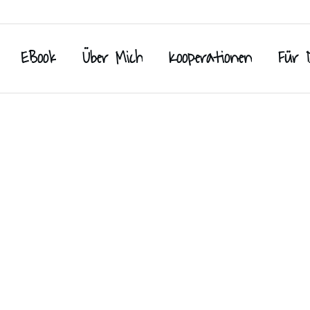
EBook
Über Mich
Kooperationen
Für 
e für Kinder
Apfelwaffeln – schnel
 für die Brotdose
,
Süße Snacks
Backen
,
Des