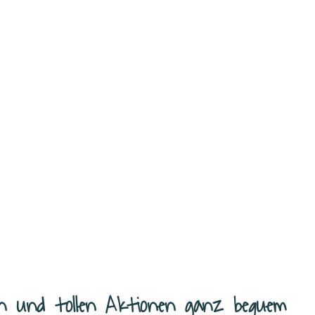
 Links Waffeln könnte es bei uns täglich geben – die Apfelwaffeln
t und stehen ab sofort definitiv
...
n und tollen Aktionen ganz bequem