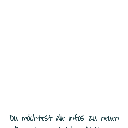
Paprika-Sahne-Hähnchen – schnelles Mittagessen, das allen
schmeckt. Paprika-Sahne-Hähnchen ist für uns so ein richtiges
Familiengericht. Es ist schnell vorbereitet, braucht keine
außergewöhnlichen Zutaten und schmeckt einfach immer. Zartes
...
Weiterlesen
Du möchtest alle Infos zu neuen