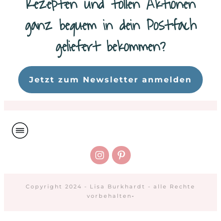
Rezepten und tollen Aktionen
ganz bequem in dein Postfach
geliefert bekommen?
Da
Jetzt zum Newsletter anmelden
Copyright 2024 - Lisa Burkhardt - alle Rechte
vorbehalten
-