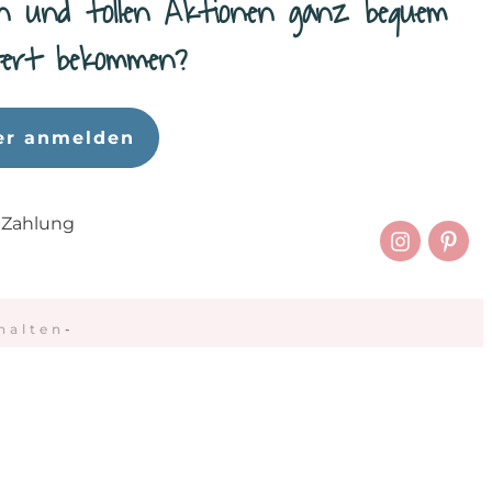
n und tollen Aktionen ganz bequem
efert bekommen?
er anmelden
 Zahlung
halten
-