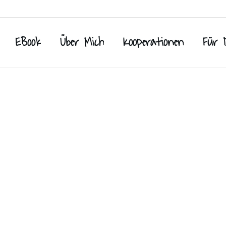
EBook
Über Mich
Kooperationen
Für 
ereien
,
Plätzchen
,
Weihnachten