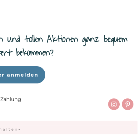
n und tollen Aktionen ganz bequem
efert bekommen?
er anmelden
 Zahlung
halten
-