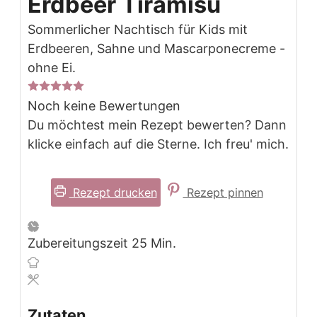
Erdbeer Tiramisu
Sommerlicher Nachtisch für Kids mit
Erdbeeren, Sahne und Mascarponecreme -
ohne Ei.
Noch keine Bewertungen
Du möchtest mein Rezept bewerten? Dann
klicke einfach auf die Sterne. Ich freu' mich.
Rezept drucken
Rezept pinnen
Minuten
Zubereitungszeit
25
Min.
Zutaten