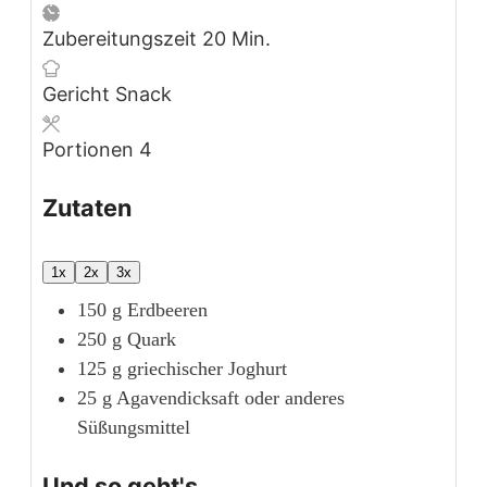
Minuten
Zubereitungszeit
20
Min.
Gericht
Snack
Portionen
4
Zutaten
1x
2x
3x
150
g
Erdbeeren
250
g
Quark
125
g
griechischer Joghurt
25
g
Agavendicksaft
oder anderes
Süßungsmittel
Und so geht's