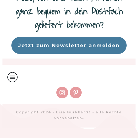
ganz bequem in dein Postfach
geliefert bekommen?
Da
Jetzt zum Newsletter anmelden
Copyright 2024 - Lisa Burkhardt - alle Rechte
vorbehalten
-
Vertrag widerrufen