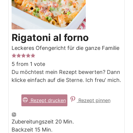
Rigatoni al forno
Leckeres Ofengericht für die ganze Familie
5
from 1 vote
Du möchtest mein Rezept bewerten? Dann
klicke einfach auf die Sterne. Ich freu' mich.
Rezept drucken
Rezept pinnen
Minuten
Zubereitungszeit
20
Min.
Minuten
Backzeit
15
Min.