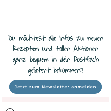
Äpfel, Kürbis, Kastanien, Zwetschgen…. Der Herbst hält so
...
Weiterlesen
Du möchtest alle Infos zu neuen
Rezepten und tollen Aktionen
ganz bequem in dein Postfach
geliefert bekommen?
Da
Jetzt zum Newsletter anmelden