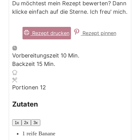
Du möchtest mein Rezept bewerten? Dann
klicke einfach auf die Sterne. Ich freu' mich.
Rezept drucken
Rezept pinnen
Minuten
Vorbereitungszeit
10
Min.
Minuten
Backzeit
15
Min.
Portionen
12
Zutaten
1x
2x
3x
1
reife Banane