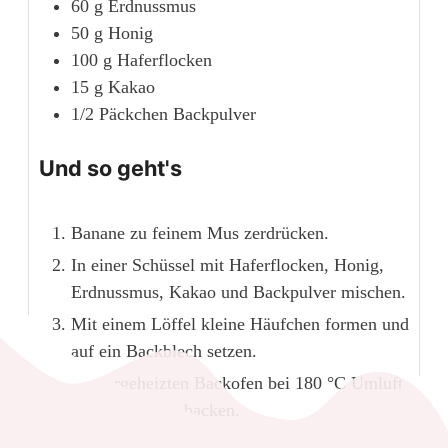
60
g
Erdnussmus
50
g
Honig
100
g
Haferflocken
15
g
Kakao
1/2
Päckchen Backpulver
Und so geht's
Banane zu feinem Mus zerdrücken.
In einer Schüssel mit Haferflocken, Honig,
Erdnussmus, Kakao und Backpulver mischen.
Mit einem Löffel kleine Häufchen formen und
auf ein Backblech setzen.
Im vorgeheizten Backofen bei 180 °C Umluft
ca. 12-15 Min. backen.