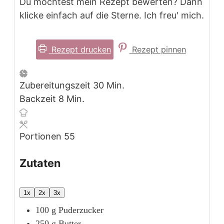
Du möchtest mein Rezept bewerten? Dann
klicke einfach auf die Sterne. Ich freu' mich.
Rezept drucken
Rezept pinnen
Minuten
Zubereitungszeit
30
Min.
Minuten
Backzeit
8
Min.
Portionen
55
Zutaten
1x
2x
3x
100
g
Puderzucker
250
g
Butter