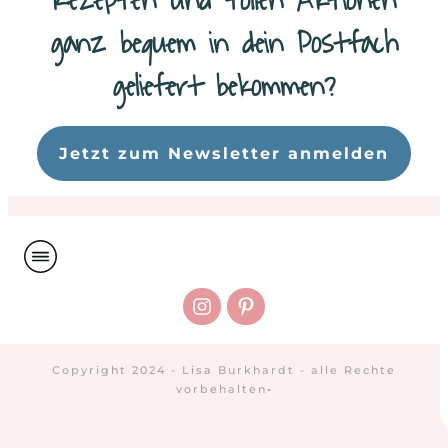
Rezepten und tollen Aktionen
ganz bequem in dein Postfach
geliefert bekommen?
Da
Jetzt zum Newsletter anmelden
Copyright 2024 - Lisa Burkhardt - alle Rechte
vorbehalten
-