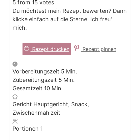
5
from
15
votes
Du möchtest mein Rezept bewerten? Dann
klicke einfach auf die Sterne. Ich freu'
mich.
Rezept drucken
Rezept pinnen
Minuten
Vorbereitungszeit
5
Min.
Minuten
Zubereitungszeit
5
Min.
Minuten
Gesamtzeit
10
Min.
Gericht
Hauptgericht, Snack,
Zwischenmahlzeit
Portionen
1