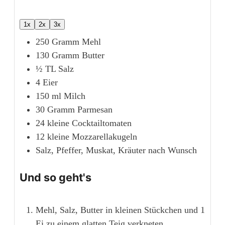
1x
2x
3x
250
Gramm
Mehl
130
Gramm
Butter
½
TL
Salz
4
Eier
150
ml
Milch
30
Gramm
Parmesan
24
kleine Cocktailtomaten
12
kleine Mozzarellakugeln
Salz, Pfeffer, Muskat, Kräuter nach Wunsch
Und so geht's
Mehl, Salz, Butter in kleinen Stückchen und 1
Ei zu einem glatten Teig verkneten.