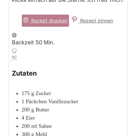
Rezept drucken
Rezept pinnen
Minuten
Backzeit
50
Min.
Zutaten
175
g
Zucker
1
Päckchen Vanillezucker
200
g
Butter
4
Eier
200
ml
Sahne
300
g
Mehl