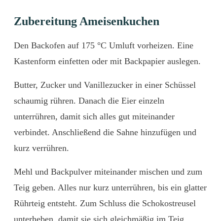
Zubereitung Ameisenkuchen
Den
Backofen
auf
175 °
C
Umluft
vorheizen.
Eine
Kastenform
einfetten
oder
mit
Backpapier
auslegen.
Butter,
Zucker
und
Vanillezucker
in
einer
Schüssel
schaumig
rühren.
Danach
die
Eier
einzeln
unterrühren,
damit
sich
alles
gut
miteinander
verbindet.
Anschließend
die
Sahne
hinzufügen
und
kurz
verrühren.
Mehl
und
Backpulver
miteinander
mischen
und
zum
Teig
geben.
Alles
nur
kurz
unterrühren,
bis
ein
glatter
Rührteig
entsteht.
Zum
Schluss
die
Schokostreusel
unterheben,
damit
sie
sich
gleichmäßig
im
Teig