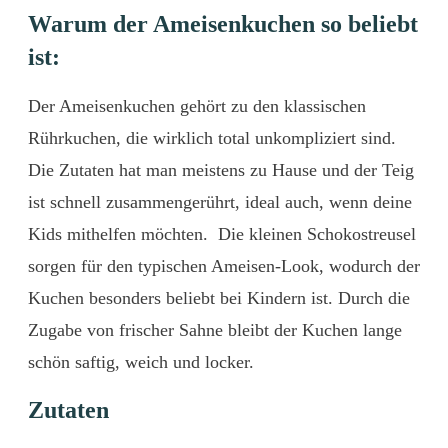
Warum der
Ameisenkuchen
so
beliebt
ist:
Der
Ameisenkuchen
gehört
zu
den
klassischen
Rührkuchen,
die
wirklich total
unkompliziert
sind.
Die
Zutaten
hat
man
meistens
zu
Hause
und
der
Teig
ist
schnell
zusammengerührt, ideal auch, wenn deine
Kids mithelfen möchten.
Die
kleinen
Schokostreusel
sorgen
für
den
typischen
Ameisen-
Look, wodurch der
Kuchen
besonders
beliebt
bei
Kindern ist. D
urch
die
Zugabe von frischer
Sahne bleibt der Kuchen lange
schön
saftig, weich und
locker.
Zutaten