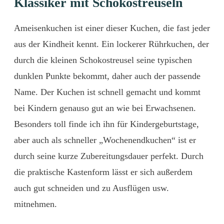
Klassiker
mit
Schokostreuseln
Ameisenkuchen
ist
einer
dieser
Kuchen,
die
fast
jeder
aus
der
Kindheit
kennt.
Ein
lockerer
Rührkuchen,
der
durch
die
kleinen
Schokostreusel
seine
typischen
dunklen
Punkte
bekommt,
daher
auch
der passende
Name.
Der
Kuchen
ist
schnell
gemacht
und
kommt
bei
Kindern
genauso
gut
an
wie
bei
Erwachsenen.
Besonders toll finde ich ihn für Kindergeburtstage,
aber auch als schneller „Wochenendkuchen“ ist er
durch seine kurze Zubereitungsdauer perfekt.
Durch
die
praktische
Kastenform
lässt
er
sich
außerdem
auch
gut
schneiden
und zu Ausflügen usw.
mitnehmen.