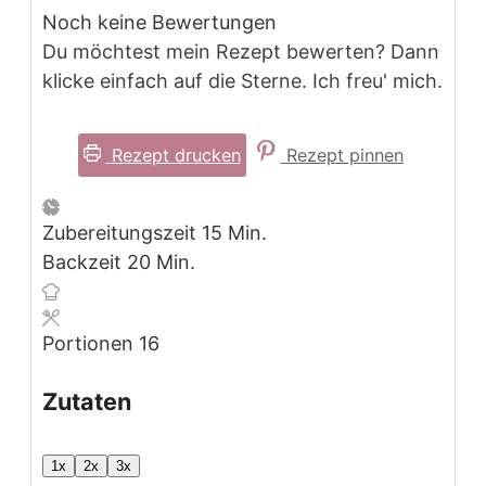
Noch keine Bewertungen
Du möchtest mein Rezept bewerten? Dann
klicke einfach auf die Sterne. Ich freu' mich.
Rezept drucken
Rezept pinnen
Minuten
Zubereitungszeit
15
Min.
Minuten
Backzeit
20
Min.
Portionen
16
Zutaten
1x
2x
3x