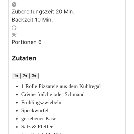
Minuten
Zubereitungszeit
20
Min.
Minuten
Backzeit
10
Min.
Portionen
6
Zutaten
1x
2x
3x
1
Rolle
Pizzateig
aus dem Kühlregal
Crème fraîche oder Schmand
Frühlingszwiebeln
Speckwürfel
geriebener Käse
Salz & Pfeffer