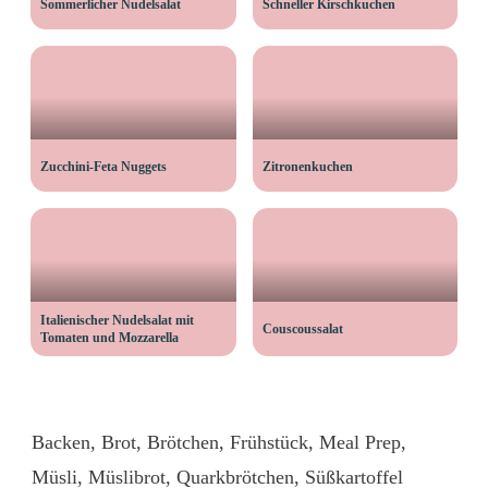
Sommerlicher Nudelsalat
Schneller Kirschkuchen
Zucchini-Feta Nuggets
Zitronenkuchen
Italienischer Nudelsalat mit
Couscoussalat
Tomaten und Mozzarella
Backen
,
Brot
,
Brötchen
,
Frühstück
,
Meal Prep
,
Müsli
,
Müslibrot
,
Quarkbrötchen
,
Süßkartoffel