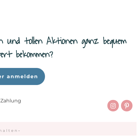
n und tollen Aktionen ganz bequem
efert bekommen?
er anmelden
 Zahlung
halten
-