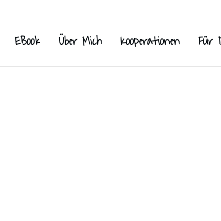
EBook
Über Mich
Kooperationen
Für 
nfaches Rezept
Schnelles, einfaches 
ezepte für Babys / Kleinkinder