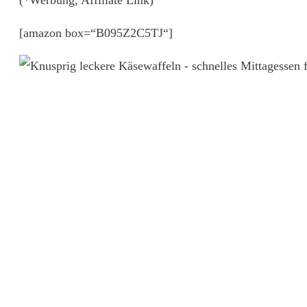
(*Werbung, Affiliate Link)
[amazon box=“B095Z2C5TJ“]