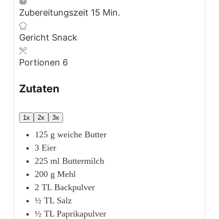
Minuten
Zubereitungszeit
15
Min.
Gericht
Snack
Portionen
6
Zutaten
1x
2x
3x
125
g
weiche Butter
3
Eier
225
ml
Buttermilch
200
g
Mehl
2
TL
Backpulver
½
TL
Salz
½
TL
Paprikapulver