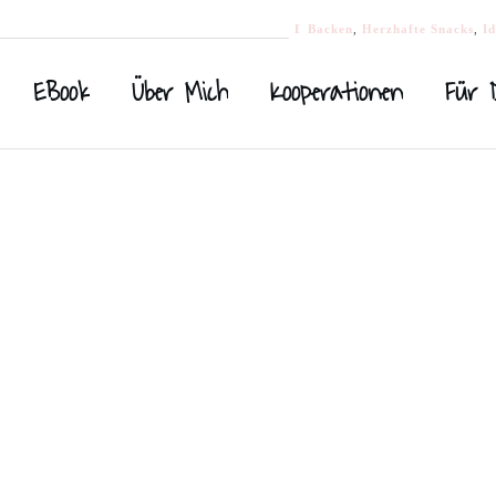
Backen
Backen
,
Desserts / süße Leckere
,
Herzhafte Snacks
,
Id
EBook
Über Mich
Kooperationen
Für 