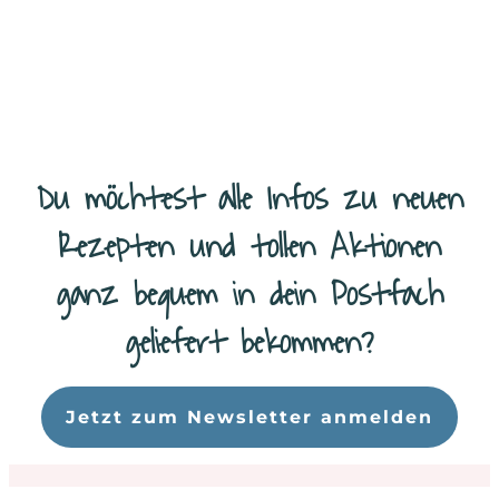
etwas zum Essen dabei. Auch wenn wir nur kurz zur Post oder zur
Bank fahren. Denn es
...
Weiterlesen
Du möchtest alle Infos zu neuen
Rezepten und tollen Aktionen
ganz bequem in dein Postfach
geliefert bekommen?
Da
Jetzt zum Newsletter anmelden