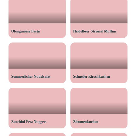
Ofengemüse Pasta
Heidelbeer-Streusel Muffins
Sommerlicher Nudelsalat
Schneller Kirschkuchen
Zucchini-Feta Nuggets
Zitronenkuchen