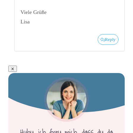
Viele Grüße
Lisa
Reply
Huhu,
ich freu mich, dass du da