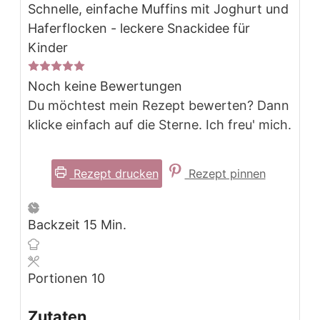
Schnelle, einfache Muffins mit Joghurt und
Haferflocken - leckere Snackidee für
Kinder
Noch keine Bewertungen
Du möchtest mein Rezept bewerten? Dann
klicke einfach auf die Sterne. Ich freu' mich.
Rezept drucken
Rezept pinnen
Minuten
Backzeit
15
Min.
Portionen
10
Zutaten