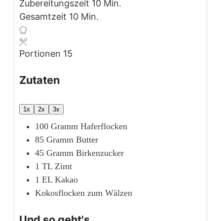
Minuten
Zubereitungszeit
10
Min.
Minuten
Gesamtzeit
10
Min.
Portionen
15
Zutaten
1x
2x
3x
100
Gramm
Haferflocken
85
Gramm
Butter
45
Gramm
Birkenzucker
1
TL
Zimt
1
EL
Kakao
Kokosflocken
zum Wälzen
Und so geht's