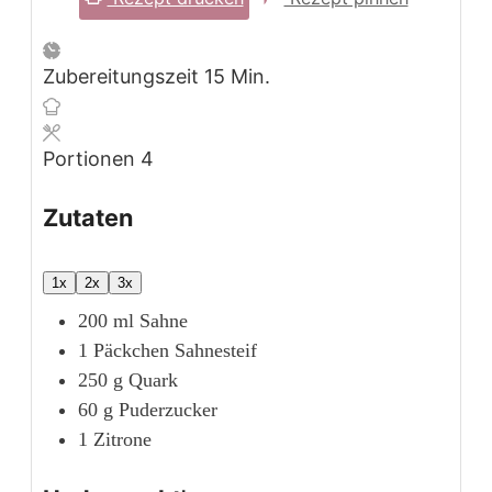
Minuten
Zubereitungszeit
15
Min.
Portionen
4
Zutaten
1x
2x
3x
200
ml
Sahne
1
Päckchen
Sahnesteif
250
g
Quark
60
g
Puderzucker
1
Zitrone