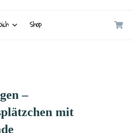
Dich
Shop
gen –
splätzchen mit
de