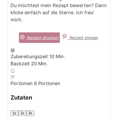
Du möchtest mein Rezept bewerten? Dann
klicke einfach auf die Sterne. Ich freu'
mich.
Rezept drucken
Rezept pinnen
Minuten
Zubereitungszeit
10
Min.
Minuten
Backzeit
20
Min.
Portionen
6
Portionen
Zutaten
1x
2x
3x