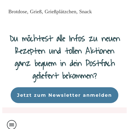
Brotdose
,
Grieß
,
Grießplätzchen
,
Snack
Du möchtest alle Infos zu neuen
Rezepten und tollen Aktionen
ganz bequem in dein Postfach
geliefert bekommen?
Da
Jetzt zum Newsletter anmelden